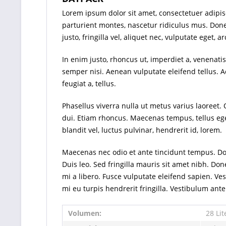
Lorem ipsum dolor sit amet, consectetuer adipi
parturient montes, nascetur ridiculus mus. Done
justo, fringilla vel, aliquet nec, vulputate eget, ar
In enim justo, rhoncus ut, imperdiet a, venenati
semper nisi. Aenean vulputate eleifend tellus. Ae
feugiat a, tellus.
Phasellus viverra nulla ut metus varius laoreet.
dui. Etiam rhoncus. Maecenas tempus, tellus 
blandit vel, luctus pulvinar, hendrerit id, lorem.
Maecenas nec odio et ante tincidunt tempus. Done
Duis leo. Sed fringilla mauris sit amet nibh. D
mi a libero. Fusce vulputate eleifend sapien. V
mi eu turpis hendrerit fringilla. Vestibulum ante
Volumen:
28 Lit