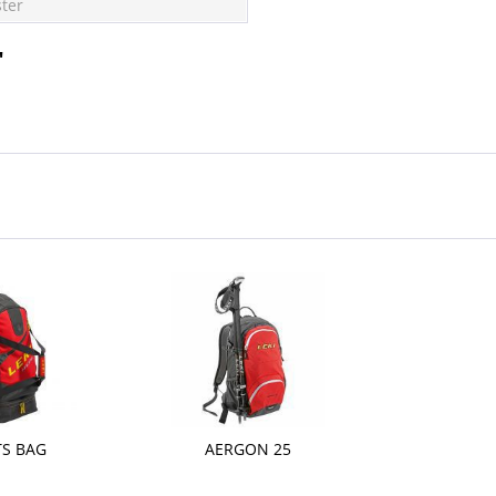
ster
"
TS BAG
AERGON 25