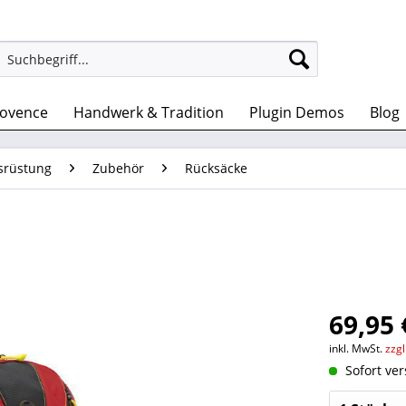
rovence
Handwerk & Tradition
Plugin Demos
Blog
srüstung
Zubehör
Rücksäcke
69,95 
inkl. MwSt.
zzg
Sofort ver