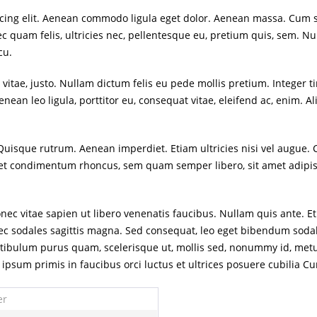
scing elit. Aenean commodo ligula eget dolor. Aenean massa. Cum 
c quam felis, ultricies nec, pellentesque eu, pretium quis, sem. 
cu.
s vitae, justo. Nullam dictum felis eu pede mollis pretium. Intege
nean leo ligula, porttitor eu, consequat vitae, eleifend ac, enim. A
 Quisque rutrum. Aenean imperdiet. Etiam ultricies nisi vel augue. 
eget condimentum rhoncus, sem quam semper libero, sit amet adi
c vitae sapien ut libero venenatis faucibus. Nullam quis ante. Eti
onec sodales sagittis magna. Sed consequat, leo eget bibendum soda
estibulum purus quam, scelerisque ut, mollis sed, nonummy id, metu
 ipsum primis in faucibus orci luctus et ultrices posuere cubilia Cu
er