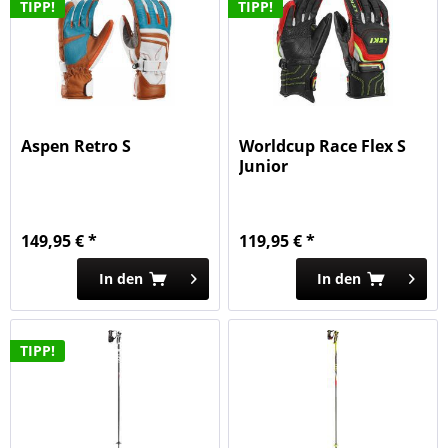
TIPP!
TIPP!
Aspen Retro S
Worldcup Race Flex S
Junior
149,95 € *
119,95 € *
In den
In den
TIPP!