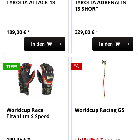
TYROLIA ATTACK 13
TYROLIA ADRENALIN
13 SHORT
189,00 € *
329,00 € *
In den
In den
TIPP!
Worldcup Race
Worldcup Racing GS
Titanium S Speed
System
199,95 € *
ab 99,95 € *