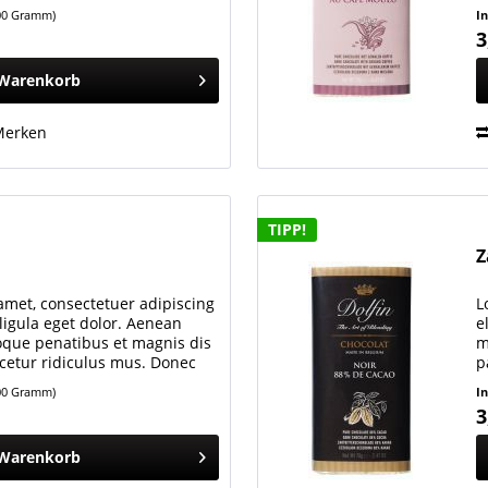
c, pellentesque...
q
100 Gramm)
I
3
Warenkorb
Merken
TIPP!
Z
amet, consectetuer adipiscing
L
igula eget dolor. Aenean
e
oque penatibus et magnis dis
m
cetur ridiculus mus. Donec
p
c, pellentesque...
q
100 Gramm)
I
3
Warenkorb