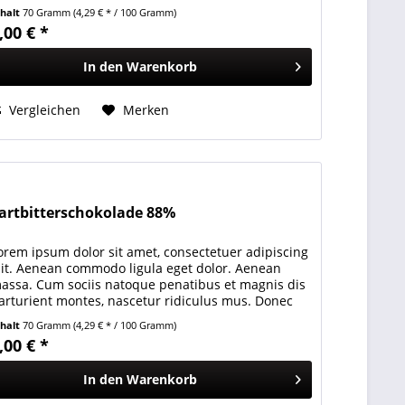
uam felis, ultricies nec, pellentesque...
nhalt
70 Gramm
(4,29 € * / 100 Gramm)
,00 € *
In den
Warenkorb
Vergleichen
Merken
artbitterschokolade 88%
orem ipsum dolor sit amet, consectetuer adipiscing
lit. Aenean commodo ligula eget dolor. Aenean
assa. Cum sociis natoque penatibus et magnis dis
arturient montes, nascetur ridiculus mus. Donec
uam felis, ultricies nec, pellentesque...
nhalt
70 Gramm
(4,29 € * / 100 Gramm)
,00 € *
In den
Warenkorb