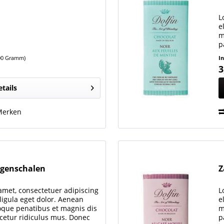
L
e
m
p
q
100 Gramm)
I
3
etails
Merken
ngenschalen
Z
amet, consectetuer adipiscing
L
igula eget dolor. Aenean
e
oque penatibus et magnis dis
m
cetur ridiculus mus. Donec
p