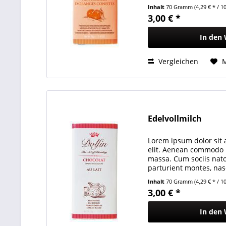
quam felis, ultricies ne
Inhalt
70 Gramm
(4,29 € * / 
3,00 € *
In den
Vergleichen
Edelvollmilch
Lorem ipsum dolor sit 
elit. Aenean commodo l
massa. Cum sociis nat
parturient montes, nas
quam felis, ultricies ne
Inhalt
70 Gramm
(4,29 € * / 
3,00 € *
In den