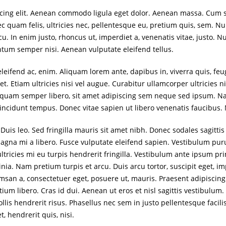
scing elit. Aenean commodo ligula eget dolor. Aenean massa. Cum 
c quam felis, ultricies nec, pellentesque eu, pretium quis, sem. 
 arcu. In enim justo, rhoncus ut, imperdiet a, venenatis vitae, justo.
tum semper nisi. Aenean vulputate eleifend tellus.
eleifend ac, enim. Aliquam lorem ante, dapibus in, viverra quis, feug
t. Etiam ultricies nisi vel augue. Curabitur ullamcorper ultricies 
uam semper libero, sit amet adipiscing sem neque sed ipsum. Nam
tincidunt tempus. Donec vitae sapien ut libero venenatis faucibus.
. Duis leo. Sed fringilla mauris sit amet nibh. Donec sodales sagit
magna mi a libero. Fusce vulputate eleifend sapien. Vestibulum pu
tricies mi eu turpis hendrerit fringilla. Vestibulum ante ipsum prim
inia. Nam pretium turpis et arcu. Duis arcu tortor, suscipit eget, i
umsan a, consectetuer eget, posuere ut, mauris. Praesent adipisci
 libero. Cras id dui. Aenean ut eros et nisl sagittis vestibulum. 
llis hendrerit risus. Phasellus nec sem in justo pellentesque facil
, hendrerit quis, nisi.