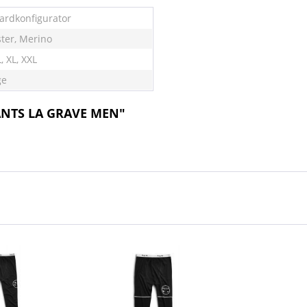
ardkonfigurator
ster, Merino
L, XL, XXL
ge
PANTS LA GRAVE MEN"