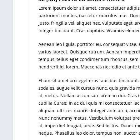
Lorem ipsum dolor sit amet, consectetuer adipi
parturient montes, nascetur ridiculus mus. Done
justo, fringilla vel, aliquet nec, vulputate eget,
Integer tincidunt. Cras dapibus. Vivamus elemen
Aenean leo ligula, porttitor eu, consequat vitae, 
varius laoreet. Quisque rutrum. Aenean imperdie
tempus, tellus eget condimentum rhoncus, sem q
hendrerit id, lorem. Maecenas nec odio et ante 
Etiam sit amet orci eget eros faucibus tincidunt
sodales, augue velit cursus nunc, quis gravida 
id, metus. Nullam accumsan lorem in dui. Cras ul
cubilia Curae; In ac dui quis mi consectetuer lac
aliquam ultrices mauris. Integer ante arcu, acc
Nunc nonummy metus. Vestibulum volutpat pretium
id, imperdiet feugiat, pede. Sed lectus. Donec mo
neque. Phasellus leo dolor, tempus non, auctor et