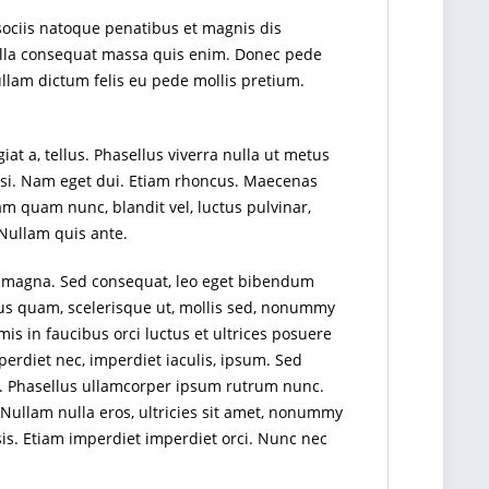
sociis natoque penatibus et magnis dis
Nulla consequat massa quis enim. Donec pede
 Nullam dictum felis eu pede mollis pretium.
iat a, tellus. Phasellus viverra nulla ut metus
nisi. Nam eget dui. Etiam rhoncus. Maecenas
 quam nunc, blandit vel, luctus pulvinar,
 Nullam quis ante.
tis magna. Sed consequat, leo eget bibendum
rus quam, scelerisque ut, mollis sed, nonummy
is in faucibus orci luctus et ultrices posuere
mperdiet nec, imperdiet iaculis, ipsum. Sed
ng. Phasellus ullamcorper ipsum rutrum nunc.
Nullam nulla eros, ultricies sit amet, nonummy
isis. Etiam imperdiet imperdiet orci. Nunc nec