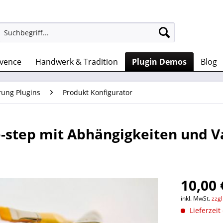
ovence
Handwerk & Tradition
Plugin Demos
Blog
rung Plugins
Produkt Konfigurator
-step mit Abhängigkeiten und V
10,00 
inkl. MwSt.
zzg
Lieferzeit