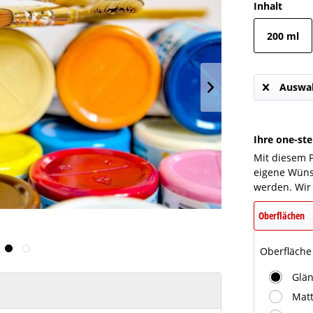
Inhalt
200 ml
Auswah
Ihre one-st
Mit diesem P
eigene Wüns
werden. Wir
Oberflächen
Oberfläche
Glä
Mat