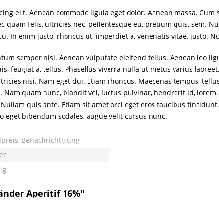
scing elit. Aenean commodo ligula eget dolor. Aenean massa. Cum 
c quam felis, ultricies nec, pellentesque eu, pretium quis, sem. 
 arcu. In enim justo, rhoncus ut, imperdiet a, venenatis vitae, justo.
um semper nisi. Aenean vulputate eleifend tellus. Aenean leo ligula
is, feugiat a, tellus. Phasellus viverra nulla ut metus varius laor
r ultricies nisi. Nam eget dui. Etiam rhoncus. Maecenas tempus, t
. Nam quam nunc, blandit vel, luctus pulvinar, hendrerit id, lorem
Nullam quis ante. Etiam sit amet orci eget eros faucibus tincidunt. 
eo eget bibendum sodales, augue velit cursus nunc.
preis, Benachrichtigung
ter
ig
änder Aperitif 16%"