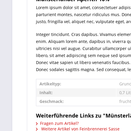
Lorem ipsum dolor sit amet, consectetuer adipi
parturient montes, nascetur ridiculus mus. Done
justo, fringilla vel, aliquet nec, vulputate eget,
Integer tincidunt. Cras dapibus. Vivamus element
enim. Aliquam lorem ante, dapibus in, viverra qu
ultricies nisi vel augue. Curabitur ullamcorpe
libero, sit amet adipiscing sem neque sed ipsum
Donec vitae sapien ut libero venenatis faucibus. 
Donec sodales sagittis magna. Sed consequat, l
Artikeltyp:
Grund
Inhalt:
0,7 Li
Geschmack:
frucht
Weiterführende Links zu "Münsterl
Fragen zum Artikel?
Weitere Artikel von Feinbrennerei Sasse