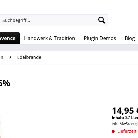
ovence
Handwerk & Tradition
Plugin Demos
Blog
en
Edelbrände
16%
14,95 
Inhalt:
0.7 Lite
inkl. MwSt.
zzg
Lieferzeit